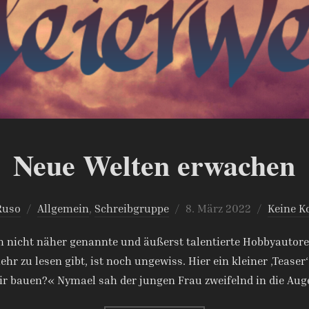
Neue Welten erwachen
Veröffentlicht
Ruso
Allgemein
,
Schreibgruppe
8. März 2022
Keine 
am
 nicht näher genannte und äußerst talentierte Hobbyautore
r zu lesen gibt, ist noch ungewiss. Hier ein kleiner ‚Teaser
dir bauen?« Nymael sah der jungen Frau zweifelnd in die Auge