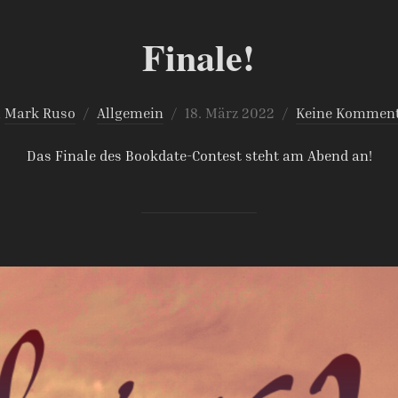
Finale!
Veröffentlicht
n
Mark Ruso
Allgemein
18. März 2022
Keine Komment
am
Das Finale des Bookdate-Contest steht am Abend an!