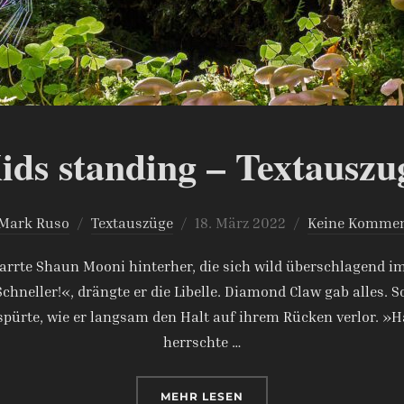
ids standing – Textauszu
Veröffentlicht
Mark Ruso
Textauszüge
18. März 2022
Keine Kommen
am
arrte Shaun Mooni hinterher, die sich wild überschlagend im
hneller!«, drängte er die Libelle. Diamond Claw gab alles. 
ürte, wie er langsam den Halt auf ihrem Rücken verlor. »Halt
herrschte …
ÜBER „LAST KIDS STANDING – 
MEHR
LESEN