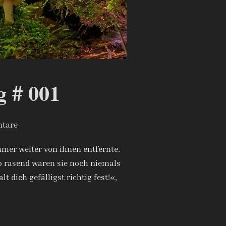
g # 001
tare
mer weiter von ihnen entfernte.
So rasend waren sie noch niemals
 dich gefälligst richtig fest!«,
TEXTAUSZUG # 001“